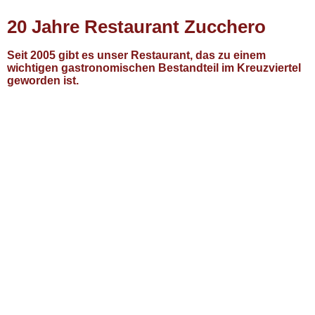
20 Jahre Restaurant Zucchero
Seit 2005 gibt es unser Restaurant, das zu einem
wichtigen gastronomischen Bestandteil im Kreuzviertel
geworden ist.
20 Jahre Zucchero
20 Jahre Zucchero
20 Jahre Zucchero
20 Jahre Zucchero
20 Jahre Zucchero
20 Jahre Zucchero
20 Jahre Zucchero
20 Jahre Zucchero