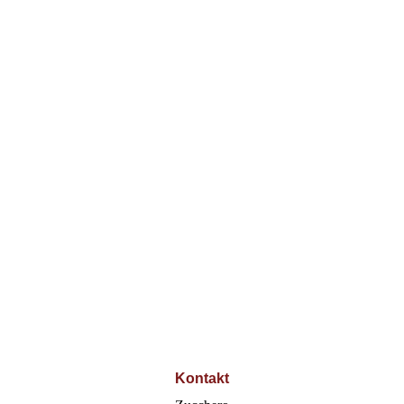
20 Jahre Zucchero
20 Jahre Zucchero
20 Jahre Zucchero
20 Jahre Zucchero
20 Jahre Zucchero
20 Jahre Zucchero
20 Jahre Zucchero
Kontakt